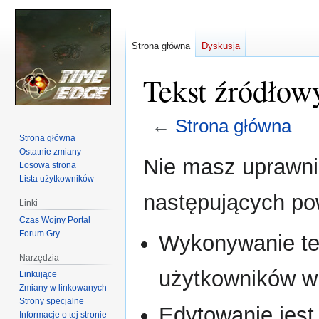
Strona główna
Dyskusja
Tekst źródłow
←
Strona główna
Strona główna
Ostatnie zmiany
Przejdź
Przejdź
Nie masz uprawnie
Losowa strona
do
do
Lista użytkowników
nawigacji
wyszukiwania
następujących p
Linki
Czas Wojny Portal
Forum Gry
Wykonywanie tej
Narzędzia
użytkowników w 
Linkujące
Zmiany w linkowanych
Strony specjalne
Edytowanie jest
Informacje o tej stronie